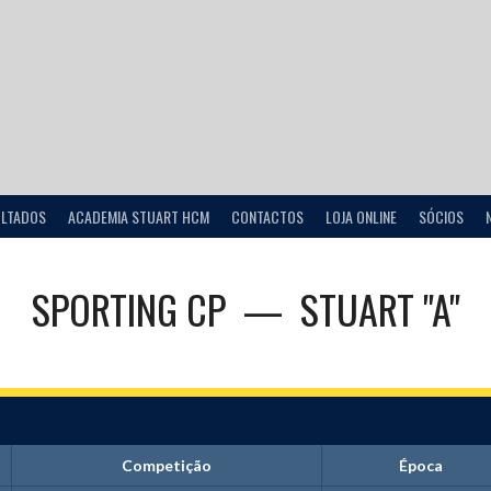
ULTADOS
ACADEMIA STUART HCM
CONTACTOS
LOJA ONLINE
SÓCIOS
SPORTING CP
—
STUART "A"
Competição
Época