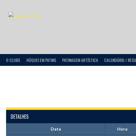
O CLUBE
HÓQUEI EM PATINS
PATINAGEM ARTÍSTICA
CALENDÁRIO / RES
DETALHES
Data
Hora