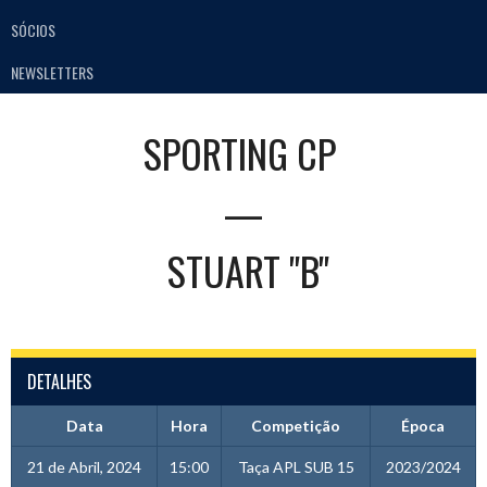
SÓCIOS
NEWSLETTERS
SPORTING CP
—
STUART "B"
DETALHES
Data
Hora
Competição
Época
21 de Abril, 2024
15:00
Taça APL SUB 15
2023/2024