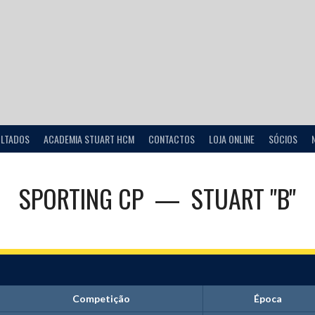
ULTADOS
ACADEMIA STUART HCM
CONTACTOS
LOJA ONLINE
SÓCIOS
SPORTING CP
—
STUART "B"
Competição
Época