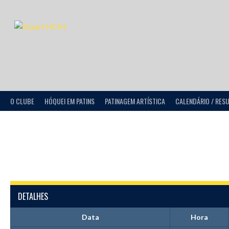
O CLUBE
HÓQUEI EM PATINS
PATINAGEM ARTÍSTICA
CALENDÁRIO / RES
DETALHES
Data
Hora