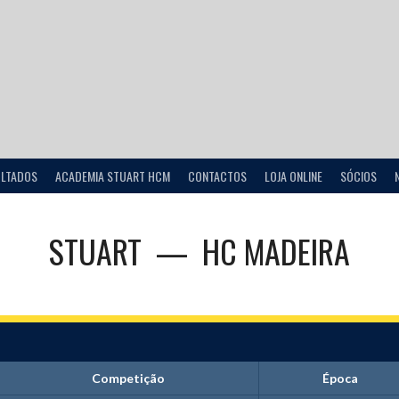
ULTADOS
ACADEMIA STUART HCM
CONTACTOS
LOJA ONLINE
SÓCIOS
STUART
—
HC MADEIRA
Competição
Época