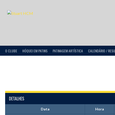
O CLUBE
HÓQUEI EM PATINS
PATINAGEM ARTÍSTICA
CALENDÁRIO / RES
DETALHES
Data
Hora