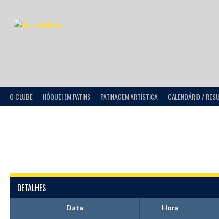
O CLUBE
HÓQUEI EM PATINS
PATINAGEM ARTÍSTICA
CALENDÁRIO / RES
DETALHES
Data
Hora