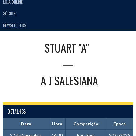
LOJA ONLINE
SÓCIOS
NEWSLETTERS
STUART "A"
—
A J SALESIANA
DETALHES
Data
Hora
Competição
Época
22 de Novembro,
16:30
Enc. Reg.
2025/2026