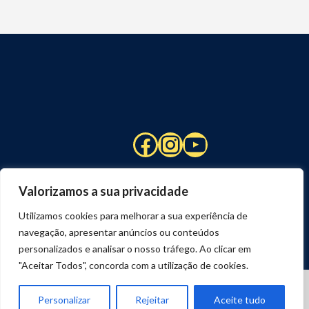
Facebook
Instagram
YouTube
Valorizamos a sua privacidade
Utilizamos cookies para melhorar a sua experiência de
navegação, apresentar anúncios ou conteúdos
personalizados e analisar o nosso tráfego. Ao clicar em
"Aceitar Todos", concorda com a utilização de cookies.
© 2026 STUART HCM | TODOS OS DIREITOS RESERVADOS
DESENVOLVIDO POR
JOSEXAVIER.COM
Personalizar
Rejeitar
Aceite tudo