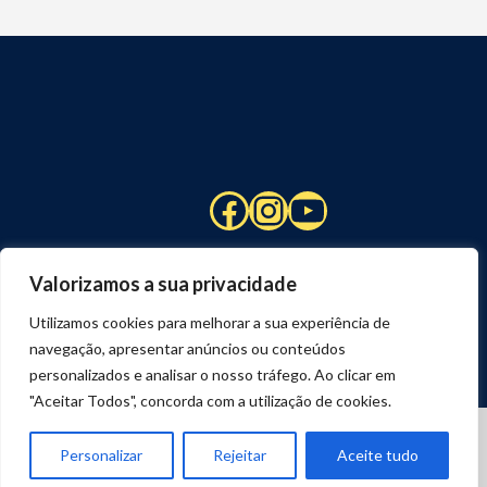
Facebook
Instagram
YouTube
Valorizamos a sua privacidade
Utilizamos cookies para melhorar a sua experiência de
navegação, apresentar anúncios ou conteúdos
personalizados e analisar o nosso tráfego. Ao clicar em
"Aceitar Todos", concorda com a utilização de cookies.
© 2026 STUART HCM | TODOS OS DIREITOS RESERVADOS
DESENVOLVIDO POR
JOSEXAVIER.COM
Personalizar
Rejeitar
Aceite tudo