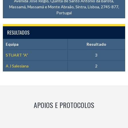
Avenida José Régio, Quinta de Santo António da Barôta,
Massamá, Massamá e Monte Abraão, Sintra, Lisboa, 2745-877,
Portugal
RESULTADOS
Equipa
Resultado
STUART "A"
3
A J Salesiana
2
APOIOS E PROTOCOLOS