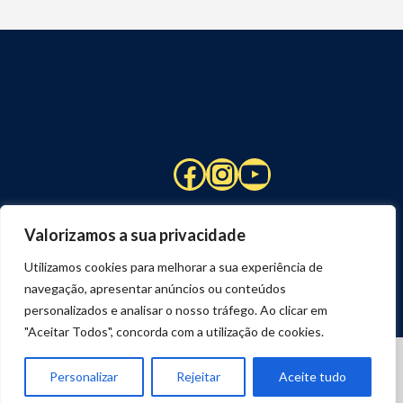
Facebook
Instagram
YouTube
Valorizamos a sua privacidade
Utilizamos cookies para melhorar a sua experiência de
navegação, apresentar anúncios ou conteúdos
personalizados e analisar o nosso tráfego. Ao clicar em
"Aceitar Todos", concorda com a utilização de cookies.
© 2026 STUART HCM | TODOS OS DIREITOS RESERVADOS
DESENVOLVIDO POR
JOSEXAVIER.COM
Personalizar
Rejeitar
Aceite tudo