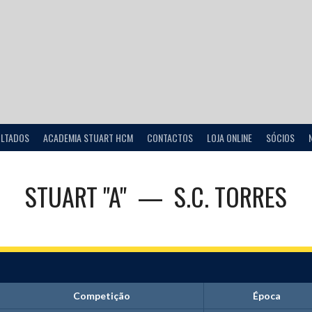
ULTADOS
ACADEMIA STUART HCM
CONTACTOS
LOJA ONLINE
SÓCIOS
STUART "A"
—
S.C. TORRES
Competição
Época