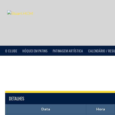
O CLUBE
HÓQUEI EM PATINS
PATINAGEM ARTÍSTICA
CALENDÁRIO / RES
DETALHES
Data
Hora