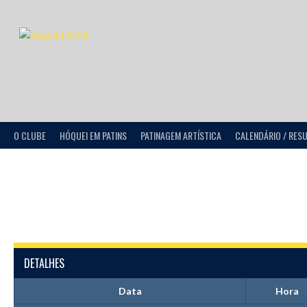
O CLUBE
HÓQUEI EM PATINS
PATINAGEM ARTÍSTICA
CALENDÁRIO / RES
DETALHES
Data
Hora