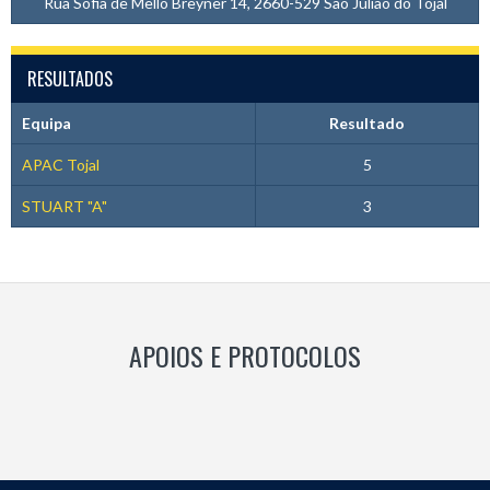
Rua Sofia de Mello Breyner 14, 2660-529 São Julião do Tojal
RESULTADOS
Equipa
Resultado
APAC Tojal
5
STUART "A"
3
APOIOS E PROTOCOLOS