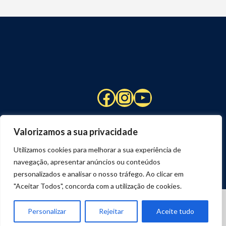
Facebook
Instagram
YouTube
Valorizamos a sua privacidade
Utilizamos cookies para melhorar a sua experiência de
navegação, apresentar anúncios ou conteúdos
personalizados e analisar o nosso tráfego. Ao clicar em
"Aceitar Todos", concorda com a utilização de cookies.
© 2026 STUART HCM | TODOS OS DIREITOS RESERVADOS
DESENVOLVIDO POR
JOSEXAVIER.COM
Personalizar
Rejeitar
Aceite tudo