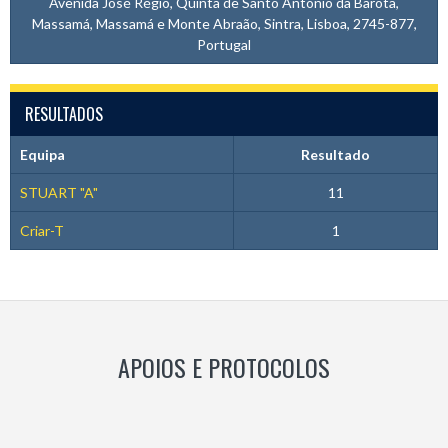
Avenida José Régio, Quinta de Santo António da Barôta,
Massamá, Massamá e Monte Abraão, Sintra, Lisboa, 2745-877,
Portugal
RESULTADOS
Equipa
Resultado
STUART "A"
11
Criar-T
1
APOIOS E PROTOCOLOS