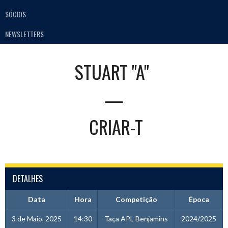
SÓCIOS
NEWSLETTERS
STUART "A"
—
CRIAR-T
DETALHES
Data
Hora
Competição
Época
3 de Maio, 2025
14:30
Taça APL Benjamins
2024/2025