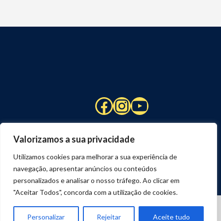
Facebook
Instagram
YouTube
Valorizamos a sua privacidade
Utilizamos cookies para melhorar a sua experiência de
navegação, apresentar anúncios ou conteúdos
personalizados e analisar o nosso tráfego. Ao clicar em
"Aceitar Todos", concorda com a utilização de cookies.
© 2026 STUART HCM | TODOS OS DIREITOS RESERVADOS
DESENVOLVIDO POR
JOSEXAVIER.COM
Personalizar
Rejeitar
Aceite tudo