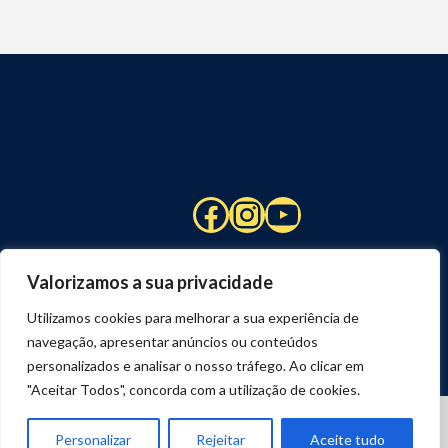
Facebook
Instagram
YouTube
Valorizamos a sua privacidade
Utilizamos cookies para melhorar a sua experiência de
navegação, apresentar anúncios ou conteúdos
personalizados e analisar o nosso tráfego. Ao clicar em
"Aceitar Todos", concorda com a utilização de cookies.
© 2026 STUART HCM | TODOS OS DIREITOS RESERVADOS
DESENVOLVIDO POR
JOSEXAVIER.COM
Personalizar
Rejeitar
Aceite tudo