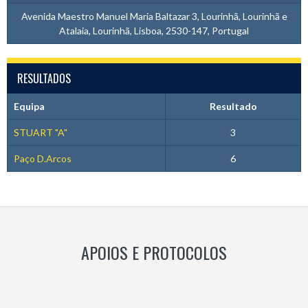
Avenida Maestro Manuel Maria Baltazar 3, Lourinhã, Lourinhã e
Atalaia, Lourinhã, Lisboa, 2530-147, Portugal
RESULTADOS
Equipa
Resultado
STUART "A"
3
Paço D.Arcos
6
APOIOS E PROTOCOLOS