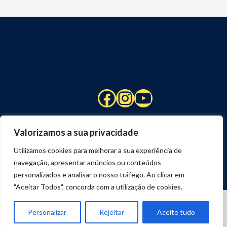
Facebook
Instagram
YouTube
Valorizamos a sua privacidade
Utilizamos cookies para melhorar a sua experiência de
navegação, apresentar anúncios ou conteúdos
personalizados e analisar o nosso tráfego. Ao clicar em
"Aceitar Todos", concorda com a utilização de cookies.
© 2026 STUART HCM | TODOS OS DIREITOS RESERVADOS
DESENVOLVIDO POR
JOSEXAVIER.COM
Personalizar
Rejeitar
Aceite tudo