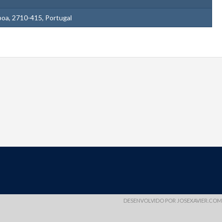
sboa, 2710-415, Portugal
DESENVOLVIDO POR
JOSEXAVIER.COM