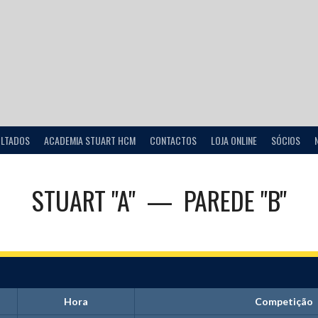
ULTADOS
ACADEMIA STUART HCM
CONTACTOS
LOJA ONLINE
SÓCIOS
STUART "A"
—
PAREDE "B"
Hora
Competição