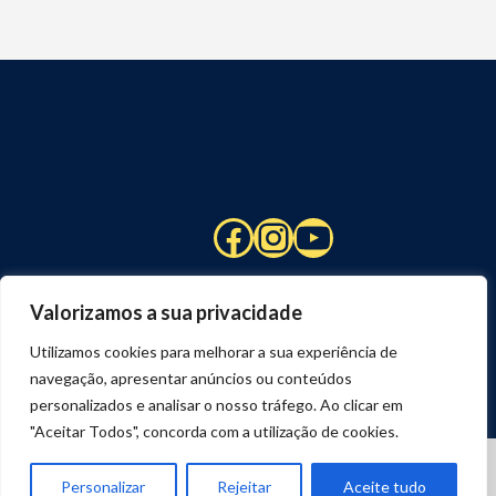
Facebook
Instagram
YouTube
Valorizamos a sua privacidade
Utilizamos cookies para melhorar a sua experiência de
navegação, apresentar anúncios ou conteúdos
personalizados e analisar o nosso tráfego. Ao clicar em
"Aceitar Todos", concorda com a utilização de cookies.
© 2026 STUART HCM | TODOS OS DIREITOS RESERVADOS
DESENVOLVIDO POR
JOSEXAVIER.COM
Personalizar
Rejeitar
Aceite tudo