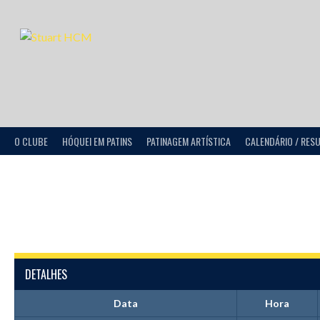
O CLUBE
HÓQUEI EM PATINS
PATINAGEM ARTÍSTICA
CALENDÁRIO / RES
DETALHES
Data
Hora