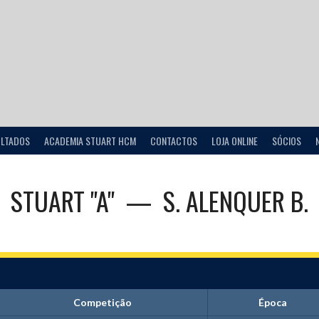
ULTADOS
ACADEMIA STUART HCM
CONTACTOS
LOJA ONLINE
SÓCIOS
STUART "A"
—
S. ALENQUER B.
Competição
Época