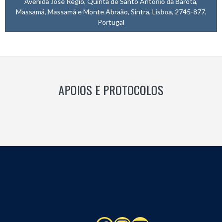
Avenida José Régio, Quinta de Santo António da Barôta,
Massamá, Massamá e Monte Abraão, Sintra, Lisboa, 2745-877,
Portugal
APOIOS E PROTOCOLOS