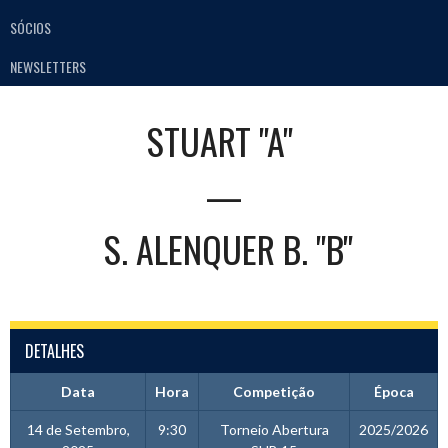
SÓCIOS
NEWSLETTERS
STUART "A"
—
S. ALENQUER B. "B"
DETALHES
Data
Hora
Competição
Época
14 de Setembro,
9:30
Torneio Abertura
2025/2026