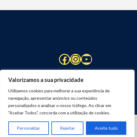
Facebook
Instagram
YouTube
Valorizamos a sua privacidade
Utilizamos cookies para melhorar a sua experiência de
navegação, apresentar anúncios ou conteúdos
personalizados e analisar o nosso tráfego. Ao clicar em
"Aceitar Todos", concorda com a utilização de cookies.
© 2026 STUART HCM | TODOS OS DIREITOS RESERVADOS
DESENVOLVIDO POR
JOSEXAVIER.COM
Personalizar
Rejeitar
Aceite tudo