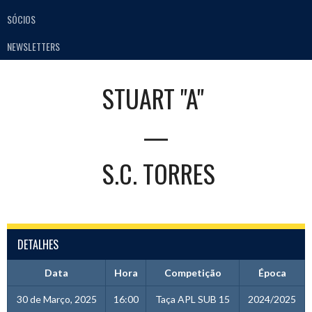
SÓCIOS
NEWSLETTERS
STUART "A"
—
S.C. TORRES
DETALHES
Data
Hora
Competição
Época
30 de Março, 2025
16:00
Taça APL SUB 15
2024/2025