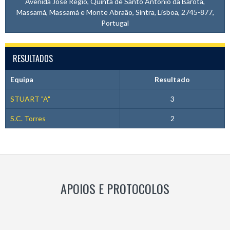
Avenida José Régio, Quinta de Santo António da Barôta,
Massamá, Massamá e Monte Abraão, Sintra, Lisboa, 2745-877,
Portugal
RESULTADOS
Equipa
Resultado
STUART "A"
3
S.C. Torres
2
APOIOS E PROTOCOLOS