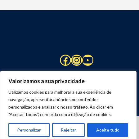
Facebook
Instagram
YouTube
Valorizamos a sua privacidade
Utilizamos cookies para melhorar a sua experiência de
navegação, apresentar anúncios ou conteúdos
personalizados e analisar o nosso tráfego. Ao clicar em
"Aceitar Todos", concorda com a utilização de cookies.
© 2026 STUART HCM | TODOS OS DIREITOS RESERVADOS
DESENVOLVIDO POR
JOSEXAVIER.COM
Personalizar
Rejeitar
Aceite tudo