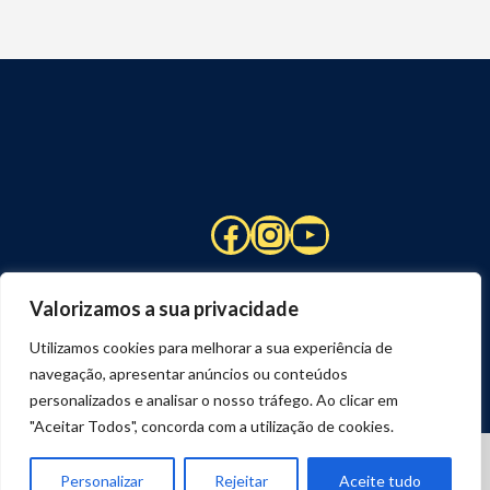
Facebook
Instagram
YouTube
Valorizamos a sua privacidade
Utilizamos cookies para melhorar a sua experiência de
navegação, apresentar anúncios ou conteúdos
personalizados e analisar o nosso tráfego. Ao clicar em
"Aceitar Todos", concorda com a utilização de cookies.
© 2026 STUART HCM | TODOS OS DIREITOS RESERVADOS
DESENVOLVIDO POR
JOSEXAVIER.COM
Personalizar
Rejeitar
Aceite tudo