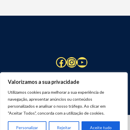
Facebook
Instagram
YouTube
Valorizamos a sua privacidade
Utilizamos cookies para melhorar a sua experiência de
navegação, apresentar anúncios ou conteúdos
personalizados e analisar o nosso tráfego. Ao clicar em
"Aceitar Todos", concorda com a utilização de cookies.
© 2026 STUART HCM | TODOS OS DIREITOS RESERVADOS
DESENVOLVIDO POR
JOSEXAVIER.COM
Personalizar
Rejeitar
Aceite tudo