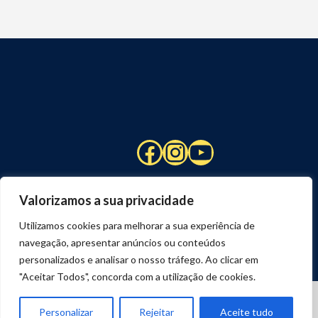
Facebook
Instagram
YouTube
Valorizamos a sua privacidade
Utilizamos cookies para melhorar a sua experiência de
navegação, apresentar anúncios ou conteúdos
personalizados e analisar o nosso tráfego. Ao clicar em
"Aceitar Todos", concorda com a utilização de cookies.
© 2026 STUART HCM | TODOS OS DIREITOS RESERVADOS
DESENVOLVIDO POR
JOSEXAVIER.COM
Personalizar
Rejeitar
Aceite tudo