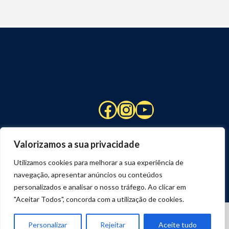
Facebook
Instagram
YouTube
Valorizamos a sua privacidade
Utilizamos cookies para melhorar a sua experiência de
navegação, apresentar anúncios ou conteúdos
personalizados e analisar o nosso tráfego. Ao clicar em
"Aceitar Todos", concorda com a utilização de cookies.
© 2026 STUART HCM | TODOS OS DIREITOS RESERVADOS
DESENVOLVIDO POR
JOSEXAVIER.COM
Personalizar
Rejeitar
Aceite tudo