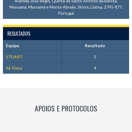
Avenida José Régio, Quinta de Santo António da Barôta,
Massamá, Massamá e Monte Abraão, Sintra, Lisboa, 2745-877,
Portugal
RESULTADOS
Equipa
Resultado
STUART
5
AE Física
4
APOIOS E PROTOCOLOS