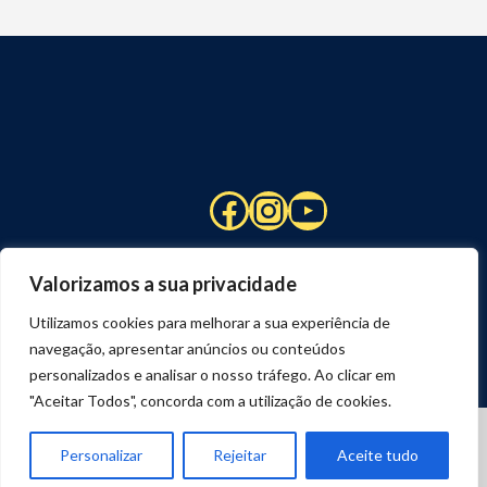
Facebook
Instagram
YouTube
Valorizamos a sua privacidade
Utilizamos cookies para melhorar a sua experiência de
navegação, apresentar anúncios ou conteúdos
personalizados e analisar o nosso tráfego. Ao clicar em
"Aceitar Todos", concorda com a utilização de cookies.
© 2026 STUART HCM | TODOS OS DIREITOS RESERVADOS
DESENVOLVIDO POR
JOSEXAVIER.COM
Personalizar
Rejeitar
Aceite tudo