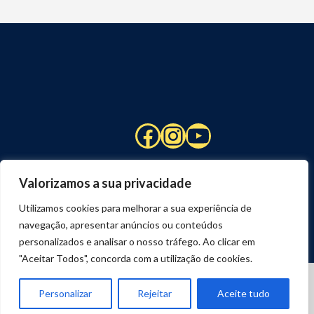
Facebook
Instagram
YouTube
Valorizamos a sua privacidade
Utilizamos cookies para melhorar a sua experiência de
navegação, apresentar anúncios ou conteúdos
personalizados e analisar o nosso tráfego. Ao clicar em
"Aceitar Todos", concorda com a utilização de cookies.
© 2026 STUART HCM | TODOS OS DIREITOS RESERVADOS
DESENVOLVIDO POR
JOSEXAVIER.COM
Personalizar
Rejeitar
Aceite tudo