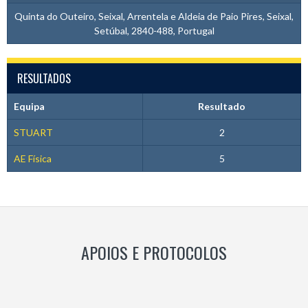
Quinta do Outeiro, Seixal, Arrentela e Aldeia de Paio Pires, Seixal,
Setúbal, 2840-488, Portugal
RESULTADOS
Equipa
Resultado
STUART
2
AE Física
5
APOIOS E PROTOCOLOS