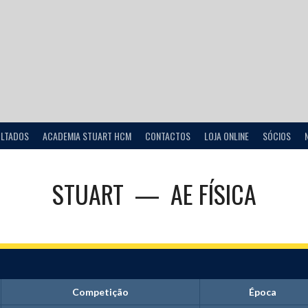
ULTADOS
ACADEMIA STUART HCM
CONTACTOS
LOJA ONLINE
SÓCIOS
STUART
—
AE FÍSICA
Competição
Época