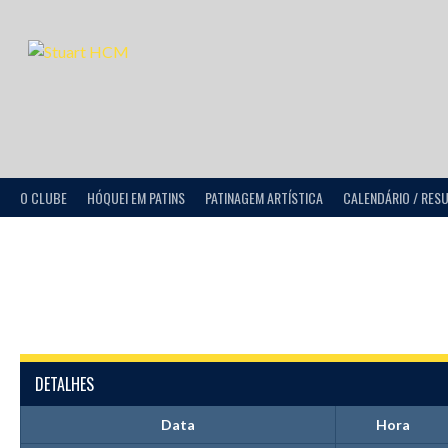
O CLUBE
HÓQUEI EM PATINS
PATINAGEM ARTÍSTICA
CALENDÁRIO / RES
DETALHES
Data
Hora