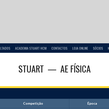
ULTADOS
ACADEMIA STUART HCM
CONTACTOS
LOJA ONLINE
SÓCIOS
STUART
—
AE FÍSICA
Competição
Época