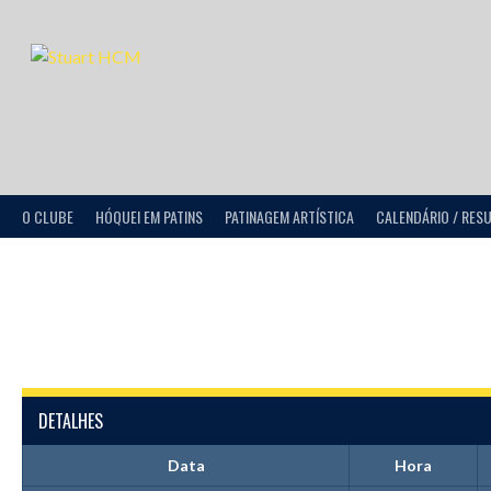
O CLUBE
HÓQUEI EM PATINS
PATINAGEM ARTÍSTICA
CALENDÁRIO / RES
DETALHES
Data
Hora