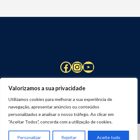
Facebook
Instagram
YouTube
Valorizamos a sua privacidade
Utilizamos cookies para melhorar a sua experiência de
navegação, apresentar anúncios ou conteúdos
personalizados e analisar o nosso tráfego. Ao clicar em
"Aceitar Todos", concorda com a utilização de cookies.
© 2026 STUART HCM | TODOS OS DIREITOS RESERVADOS
DESENVOLVIDO POR
JOSEXAVIER.COM
Personalizar
Rejeitar
Aceite tudo