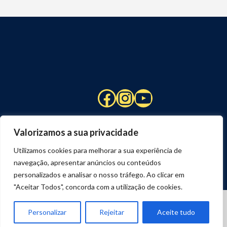
Facebook
Instagram
YouTube
Valorizamos a sua privacidade
Utilizamos cookies para melhorar a sua experiência de
navegação, apresentar anúncios ou conteúdos
personalizados e analisar o nosso tráfego. Ao clicar em
"Aceitar Todos", concorda com a utilização de cookies.
© 2026 STUART HCM | TODOS OS DIREITOS RESERVADOS
DESENVOLVIDO POR
JOSEXAVIER.COM
Personalizar
Rejeitar
Aceite tudo