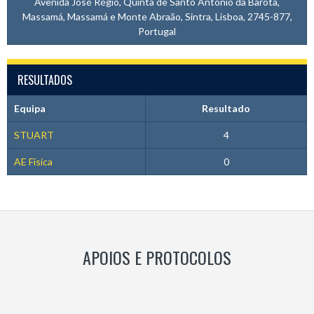
Avenida José Régio, Quinta de Santo António da Barôta,
Massamá, Massamá e Monte Abraão, Sintra, Lisboa, 2745-877,
Portugal
RESULTADOS
Equipa
Resultado
STUART
4
AE Física
0
APOIOS E PROTOCOLOS