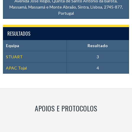
Avenida José Régio, Quinta de Santo António da Barôta,
Massamá, Massamá e Monte Abraão, Sintra, Lisboa, 2745-877,
Portugal
RESULTADOS
Equipa
Resultado
STUART
3
APAC Tojal
4
APOIOS E PROTOCOLOS