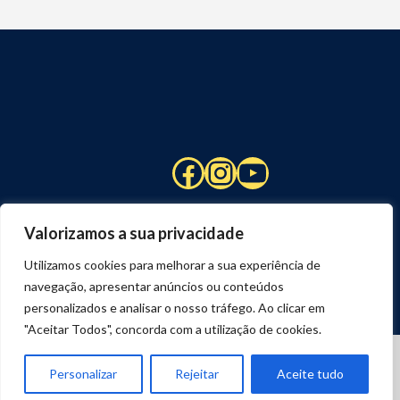
Facebook
Instagram
YouTube
Valorizamos a sua privacidade
Utilizamos cookies para melhorar a sua experiência de
navegação, apresentar anúncios ou conteúdos
personalizados e analisar o nosso tráfego. Ao clicar em
"Aceitar Todos", concorda com a utilização de cookies.
© 2026 STUART HCM | TODOS OS DIREITOS RESERVADOS
DESENVOLVIDO POR
JOSEXAVIER.COM
Personalizar
Rejeitar
Aceite tudo