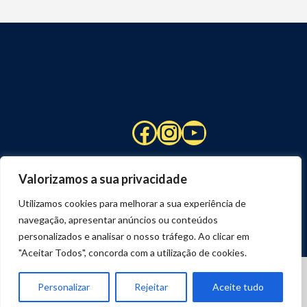
Facebook
Instagram
YouTube
Valorizamos a sua privacidade
Utilizamos cookies para melhorar a sua experiência de
navegação, apresentar anúncios ou conteúdos
personalizados e analisar o nosso tráfego. Ao clicar em
"Aceitar Todos", concorda com a utilização de cookies.
© 2026 STUART HCM | TODOS OS DIREITOS RESERVADOS
DESENVOLVIDO POR
JOSEXAVIER.COM
Personalizar
Rejeitar
Aceite tudo