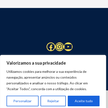
Facebook
Instagram
YouTube
Valorizamos a sua privacidade
Utilizamos cookies para melhorar a sua experiência de
navegação, apresentar anúncios ou conteúdos
personalizados e analisar o nosso tráfego. Ao clicar em
"Aceitar Todos", concorda com a utilização de cookies.
© 2026 STUART HCM | TODOS OS DIREITOS RESERVADOS
DESENVOLVIDO POR
JOSEXAVIER.COM
Personalizar
Rejeitar
Aceite tudo