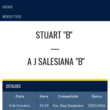
SÓCIOS
NEWSLETTERS
STUART "B"
—
A J SALESIANA "B"
DETALHES
Data
Hora
Competição
Época
4 de Outubro,
15:30
Enc. Reg. Benjamins
2025/2026