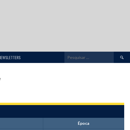
Pesquis
NEWSLETTERS
por:
"
Época