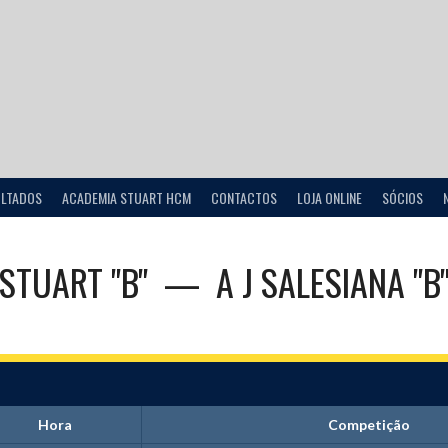
ULTADOS
ACADEMIA STUART HCM
CONTACTOS
LOJA ONLINE
SÓCIOS
STUART "B"
—
A J SALESIANA "B
Hora
Competição