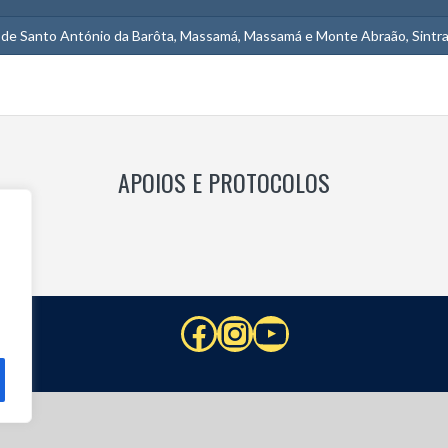
 de Santo António da Barôta, Massamá, Massamá e Monte Abraão, Sintra,
APOIOS E PROTOCOLOS
Facebook
Instagram
YouTube