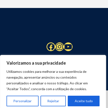
Facebook
Instagram
YouTube
Valorizamos a sua privacidade
Utilizamos cookies para melhorar a sua experiência de
navegação, apresentar anúncios ou conteúdos
personalizados e analisar o nosso tráfego. Ao clicar em
"Aceitar Todos", concorda com a utilização de cookies.
© 2026 STUART HCM | TODOS OS DIREITOS RESERVADOS
DESENVOLVIDO POR
JOSEXAVIER.COM
Personalizar
Rejeitar
Aceite tudo