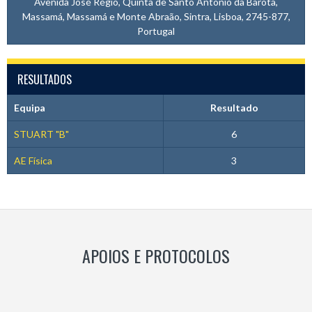
Avenida José Régio, Quinta de Santo António da Barôta,
Massamá, Massamá e Monte Abraão, Sintra, Lisboa, 2745-877,
Portugal
RESULTADOS
Equipa
Resultado
STUART "B"
6
AE Física
3
APOIOS E PROTOCOLOS