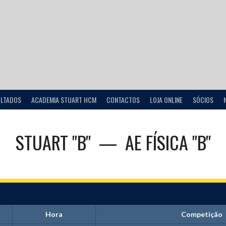
ULTADOS
ACADEMIA STUART HCM
CONTACTOS
LOJA ONLINE
SÓCIOS
STUART "B"
—
AE FÍSICA "B"
Hora
Competição