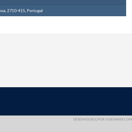
sboa, 2710-415, Portugal
DESENVOLVIDO POR
JOSEXAVIER.COM