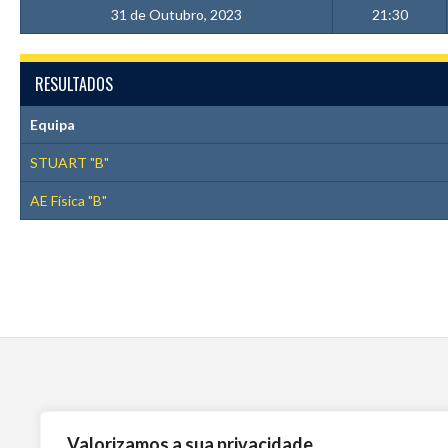
31 de Outubro, 2023
21:30
RESULTADOS
Equipa
STUART "B"
AE Física "B"
Valorizamos a sua privacidade