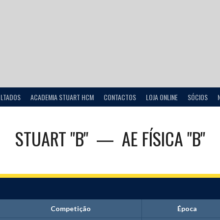
ULTADOS
ACADEMIA STUART HCM
CONTACTOS
LOJA ONLINE
SÓCIOS
STUART "B"
—
AE FÍSICA "B"
Competição
Época