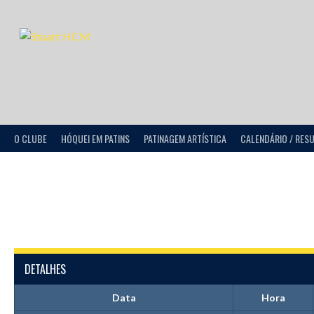
O CLUBE
HÓQUEI EM PATINS
PATINAGEM ARTÍSTICA
CALENDÁRIO / RES
DETALHES
Data
Hora