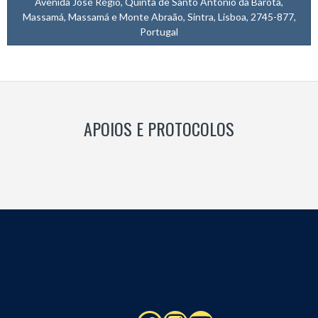
Avenida José Régio, Quinta de Santo António da Barôta,
Massamá, Massamá e Monte Abraão, Sintra, Lisboa, 2745-877,
Portugal
APOIOS E PROTOCOLOS