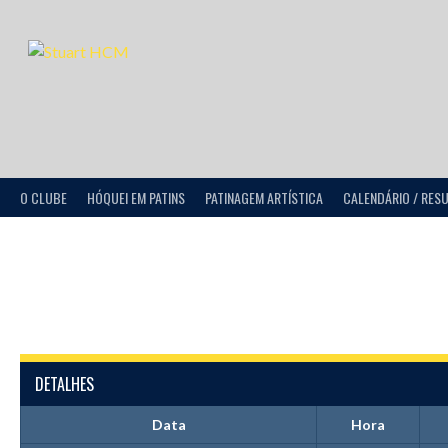
O CLUBE
HÓQUEI EM PATINS
PATINAGEM ARTÍSTICA
CALENDÁRIO / RES
DETALHES
Data
Hora