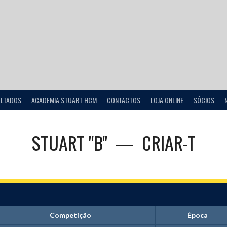
ULTADOS
ACADEMIA STUART HCM
CONTACTOS
LOJA ONLINE
SÓCIOS
STUART "B"
—
CRIAR-T
Competição
Época