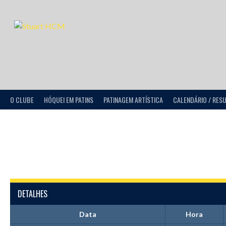
O CLUBE
HÓQUEI EM PATINS
PATINAGEM ARTÍSTICA
CALENDÁRIO / RES
DETALHES
Data
Hora