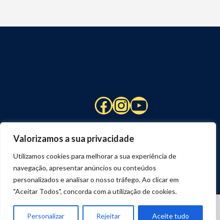
Facebook
Instagram
YouTube
Valorizamos a sua privacidade
Utilizamos cookies para melhorar a sua experiência de
navegação, apresentar anúncios ou conteúdos
personalizados e analisar o nosso tráfego. Ao clicar em
"Aceitar Todos", concorda com a utilização de cookies.
© 2026 STUART HCM | TODOS OS DIREITOS RESERVADOS
DESENVOLVIDO POR
JOSEXAVIER.COM
Personalizar
Rejeitar
Aceite tudo