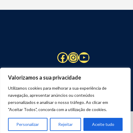
Facebook
Instagram
YouTube
Valorizamos a sua privacidade
Utilizamos cookies para melhorar a sua experiência de
navegação, apresentar anúncios ou conteúdos
personalizados e analisar o nosso tráfego. Ao clicar em
"Aceitar Todos", concorda com a utilização de cookies.
© 2026 STUART HCM | TODOS OS DIREITOS RESERVADOS
DESENVOLVIDO POR
JOSEXAVIER.COM
Personalizar
Rejeitar
Aceite tudo