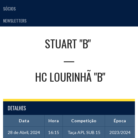
SÓCIOS
NEWSLETTERS
STUART "B"
—
HC LOURINHÃ "B"
DETALHES
Data
Hora
Competição
Época
28 de Abril, 2024
16:15
Taça APL SUB 15
2023/2024