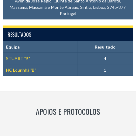
Avenida José Régio, Quinta de Santo António da Barôta,
Massamá, Massamá e Monte Abraão, Sintra, Lisboa, 2745-877,
Portugal
RESULTADOS
Equipa
Resultado
STUART "B"
4
HC Lourinhã "B"
1
APOIOS E PROTOCOLOS