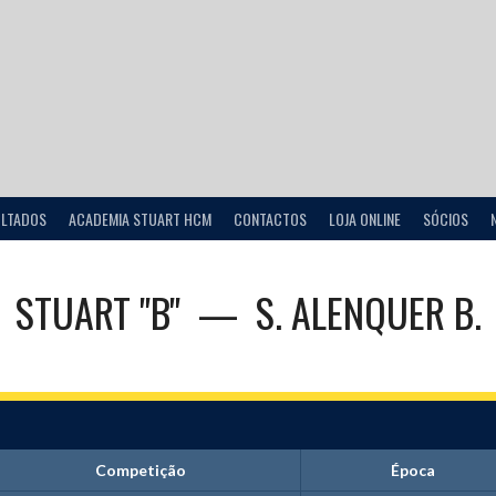
ULTADOS
ACADEMIA STUART HCM
CONTACTOS
LOJA ONLINE
SÓCIOS
STUART "B"
—
S. ALENQUER B.
Competição
Época