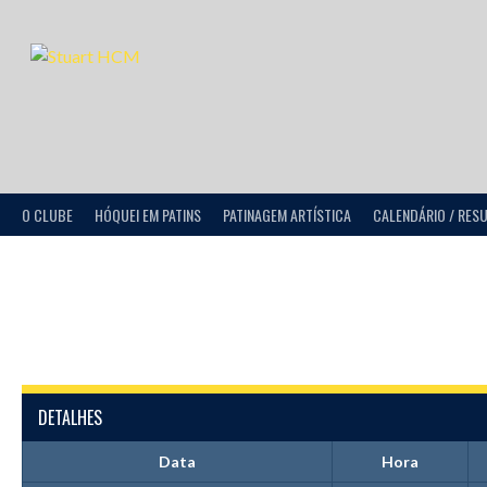
O CLUBE
HÓQUEI EM PATINS
PATINAGEM ARTÍSTICA
CALENDÁRIO / RES
DETALHES
Data
Hora