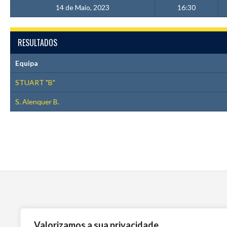
14 de Maio, 2023
16:30
RESULTADOS
Equipa
STUART "B"
S. Alenquer B.
Valorizamos a sua privacidade