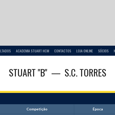
ULTADOS
ACADEMIA STUART HCM
CONTACTOS
LOJA ONLINE
SÓCIOS
STUART "B"
—
S.C. TORRES
Competição
Época