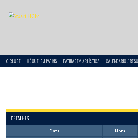
O CLUBE
HÓQUEI EM PATINS
PATINAGEM ARTÍSTICA
CALENDÁRIO / RES
DETALHES
Data
Hora