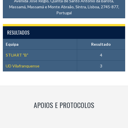
Avenida José Régio, Quinta de Santo António da Barôta,
Massamá, Massamá e Monte Abraão, Sintra, Lisboa, 2745-877,
Portugal
RESULTADOS
Equipa
Resultado
STUART "B"
4
UD Vilafranquense
3
APOIOS E PROTOCOLOS