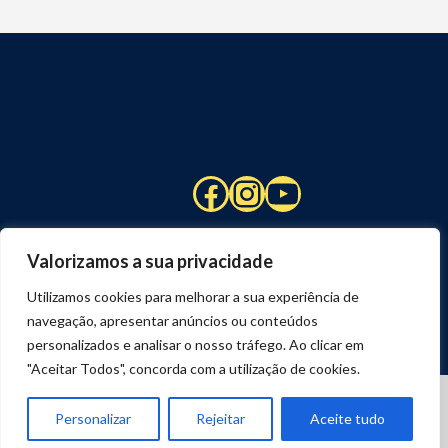
Facebook
Instagram
YouTube
Valorizamos a sua privacidade
Utilizamos cookies para melhorar a sua experiência de
navegação, apresentar anúncios ou conteúdos
personalizados e analisar o nosso tráfego. Ao clicar em
"Aceitar Todos", concorda com a utilização de cookies.
© 2026 STUART HCM | TODOS OS DIREITOS RESERVADOS
DESENVOLVIDO POR
JOSEXAVIER.COM
Personalizar
Rejeitar
Aceite tudo