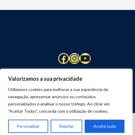
Facebook
Instagram
YouTube
Valorizamos a sua privacidade
Utilizamos cookies para melhorar a sua experiência de
navegação, apresentar anúncios ou conteúdos
personalizados e analisar o nosso tráfego. Ao clicar em
"Aceitar Todos", concorda com a utilização de cookies.
© 2026 STUART HCM | TODOS OS DIREITOS RESERVADOS
DESENVOLVIDO POR
JOSEXAVIER.COM
Personalizar
Rejeitar
Aceite tudo