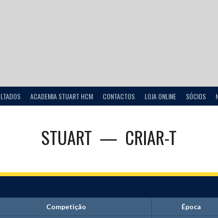
ULTADOS
ACADEMIA STUART HCM
CONTACTOS
LOJA ONLINE
SÓCIOS
STUART
—
CRIAR-T
Competição
Época