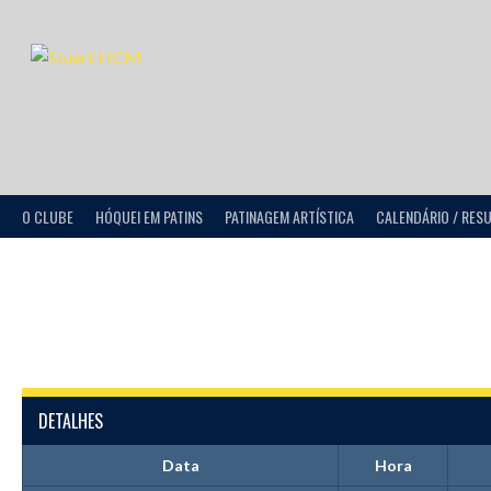
O CLUBE
HÓQUEI EM PATINS
PATINAGEM ARTÍSTICA
CALENDÁRIO / RES
DETALHES
Data
Hora