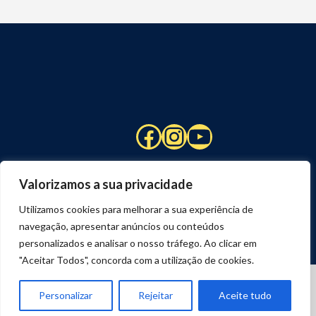
Facebook
Instagram
YouTube
Valorizamos a sua privacidade
Utilizamos cookies para melhorar a sua experiência de
navegação, apresentar anúncios ou conteúdos
personalizados e analisar o nosso tráfego. Ao clicar em
"Aceitar Todos", concorda com a utilização de cookies.
© 2026 STUART HCM | TODOS OS DIREITOS RESERVADOS
DESENVOLVIDO POR
JOSEXAVIER.COM
Personalizar
Rejeitar
Aceite tudo