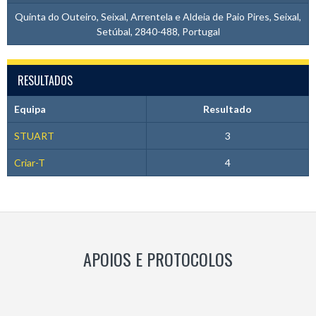
Quinta do Outeiro, Seixal, Arrentela e Aldeia de Paio Pires, Seixal,
Setúbal, 2840-488, Portugal
RESULTADOS
Equipa
Resultado
STUART
3
Criar-T
4
APOIOS E PROTOCOLOS